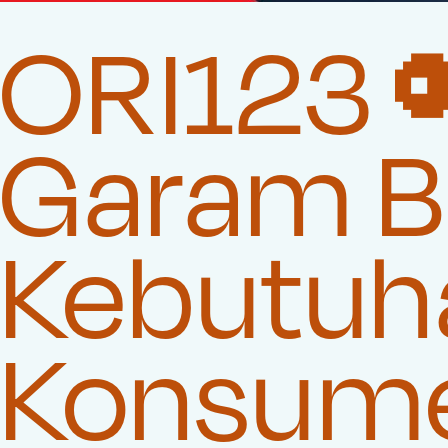
ORI123 
Garam Be
Kebutuha
Konsum