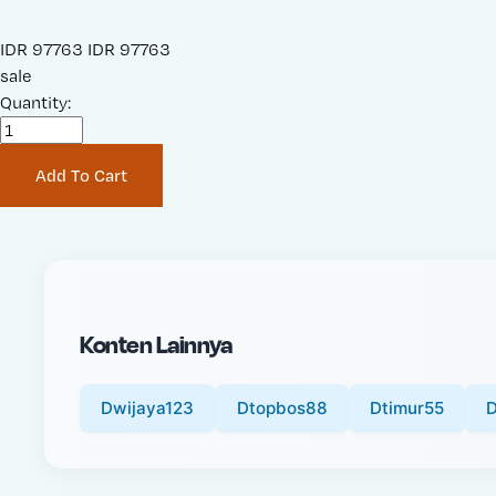
S
IDR 97763
O
IDR 97763
a
sale
r
l
Quantity:
i
e
g
P
i
Add To Cart
r
n
i
a
c
l
e
P
:
r
i
Konten Lainnya
c
e
:
Dwijaya123
Dtopbos88
Dtimur55