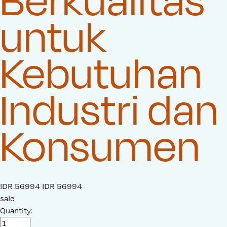
untuk
Kebutuhan
Industri dan
Konsumen
S
IDR 56994
O
IDR 56994
a
sale
r
l
Quantity:
i
e
g