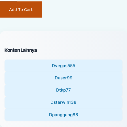
P
i
Add To Cart
r
n
i
a
c
l
e
P
:
r
i
Konten Lainnya
c
e
Dvegas555
:
Duser99
Dtkp77
Dstarwin138
Dpanggung88