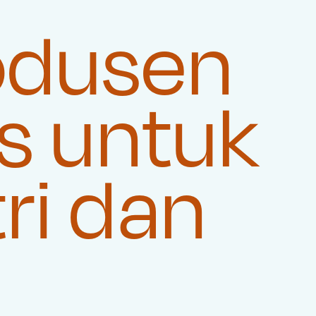
odusen
s untuk
ri dan