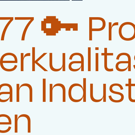
77 🔑 Pr
rkualita
n Indust
en