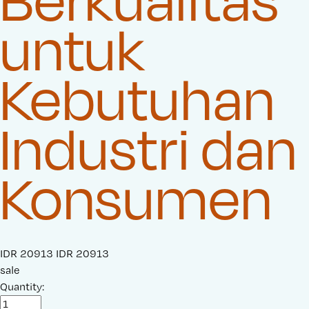
untuk
Kebutuhan
Industri dan
Konsumen
S
IDR 20913
O
IDR 20913
a
sale
r
l
Quantity:
i
e
g