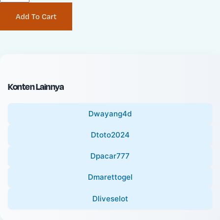
P
i
Add To Cart
r
n
i
a
c
l
e
P
:
r
i
Konten Lainnya
c
e
Dwayang4d
:
Dtoto2024
Dpacar777
Dmarettogel
Dliveselot