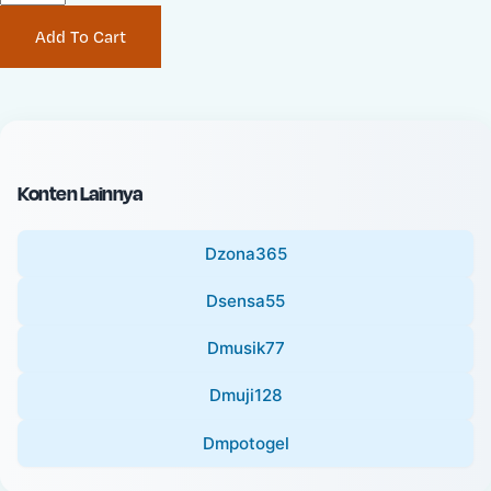
P
i
Add To Cart
r
n
i
a
c
l
e
P
:
r
i
Konten Lainnya
c
e
Dzona365
:
Dsensa55
Dmusik77
Dmuji128
Dmpotogel