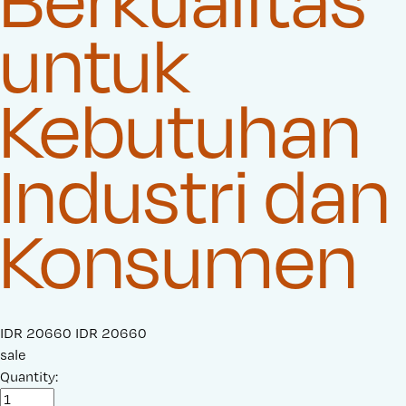
untuk
Kebutuhan
Industri dan
Konsumen
S
IDR 20660
O
IDR 20660
a
sale
r
l
Quantity:
i
e
g