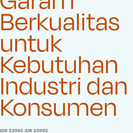
Berkualitas
untuk
Kebutuhan
Industri dan
Konsumen
S
IDR 33995
O
IDR 33995