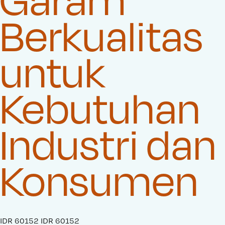
Berkualitas
untuk
Kebutuhan
Industri dan
Konsumen
S
IDR 60152
O
IDR 60152