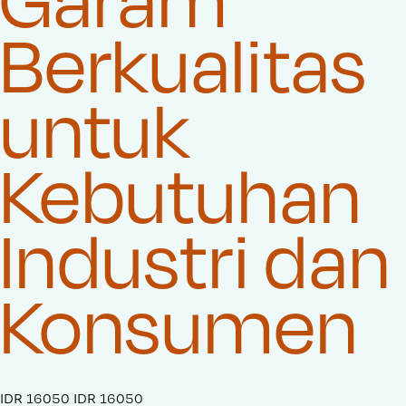
Berkualitas
untuk
Kebutuhan
Industri dan
Konsumen
S
IDR 16050
O
IDR 16050