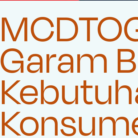
MCDTOGE
Garam Be
Kebutuha
Konsum