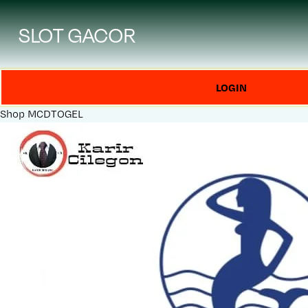
SLOT GACOR
LOGIN
Shop
MCDTOGEL