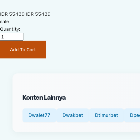
S
IDR 55439
O
IDR 55439
a
sale
r
l
Quantity:
i
e
g
P
i
Add To Cart
r
n
i
a
c
l
e
P
:
r
i
Konten Lainnya
c
e
:
Dwalet77
Dwakbet
Dtimurbet
Dpe