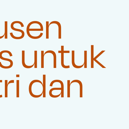
usen
s untuk
ri dan