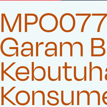
MPO077 
Garam Be
Kebutuha
Konsum