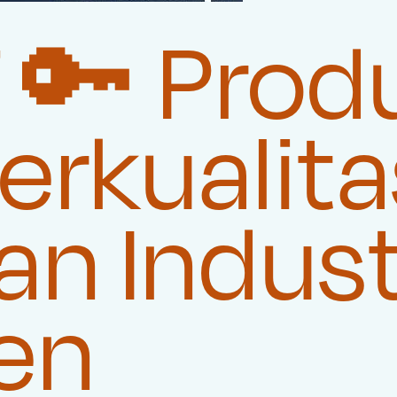
🔑 Prod
rkualita
n Indust
en