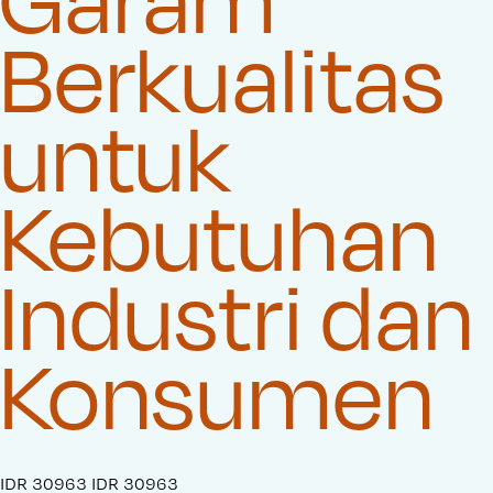
Berkualitas
untuk
Kebutuhan
Industri dan
Konsumen
S
IDR 30963
O
IDR 30963