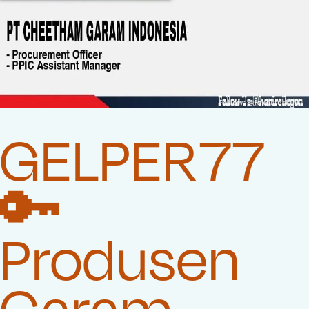
GELPER77
🔑
Produsen
Garam