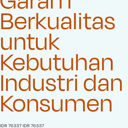
Berkualitas
untuk
Kebutuhan
Industri dan
Konsumen
S
IDR 76337
O
IDR 76337