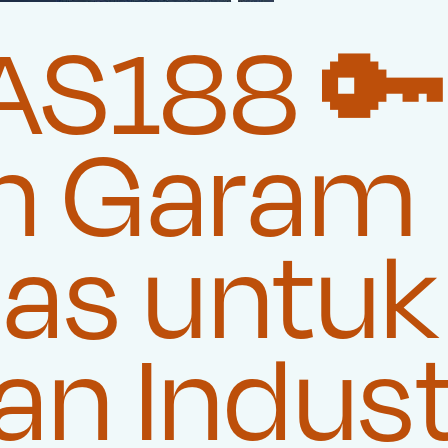
AS188 
n Garam
tas untuk
n Indust