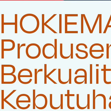
HOKIEM
Produse
Berkuali
Kebutuha