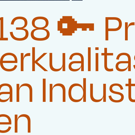
38 🔑 P
rkualita
n Indust
en