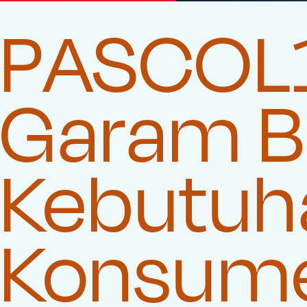
PASCOL1
Garam Be
Kebutuha
Konsum