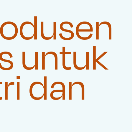
rodusen
s untuk
ri dan