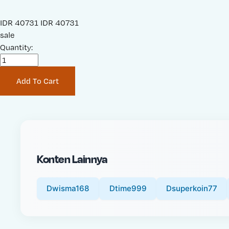
S
IDR 40731
O
IDR 40731
a
sale
r
l
Quantity:
i
e
g
P
i
Add To Cart
r
n
i
a
c
l
e
P
:
r
i
Konten Lainnya
c
e
:
Dwisma168
Dtime999
Dsuperkoin77