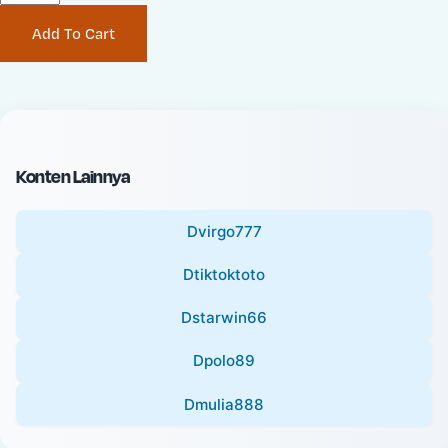
P
i
Add To Cart
r
n
i
a
c
l
e
P
:
r
i
Konten Lainnya
c
e
Dvirgo777
:
Dtiktoktoto
Dstarwin66
Dpolo89
Dmulia888