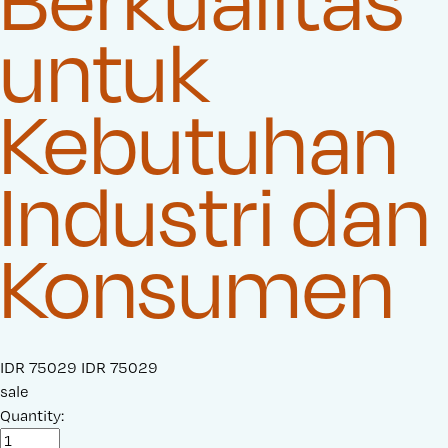
untuk
Kebutuhan
Industri dan
Konsumen
S
IDR 75029
O
IDR 75029
a
sale
r
l
Quantity:
i
e
g