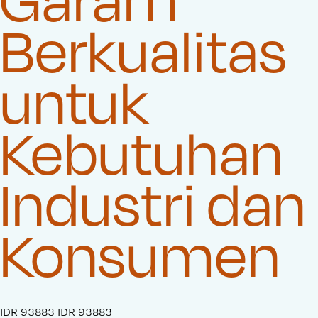
Berkualitas
untuk
Kebutuhan
Industri dan
Konsumen
S
IDR 93883
O
IDR 93883