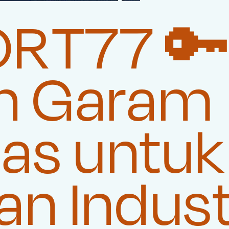
ORT77 
n Garam
tas untuk
n Indust