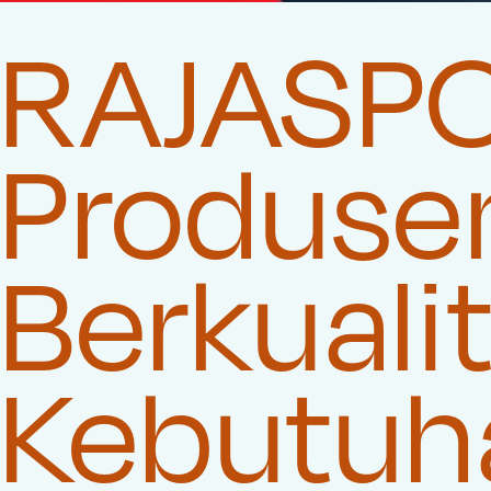
RAJASP
Produse
Berkuali
Kebutuha