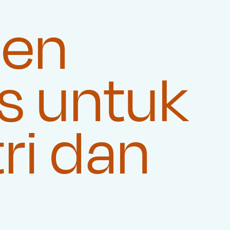
sen
s untuk
ri dan