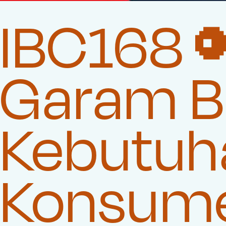
IBC168 
Garam Be
Kebutuha
Konsum