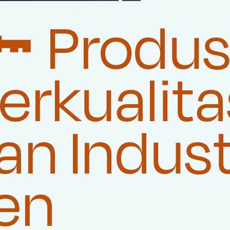
🔑 Produ
rkualita
n Indust
en