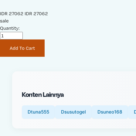
S
IDR 27062
O
IDR 27062
a
sale
r
l
Quantity:
i
e
g
P
i
Add To Cart
r
n
i
a
c
l
e
P
:
r
i
Konten Lainnya
c
e
:
Dtuna555
Dsusutogel
Dsuneo168