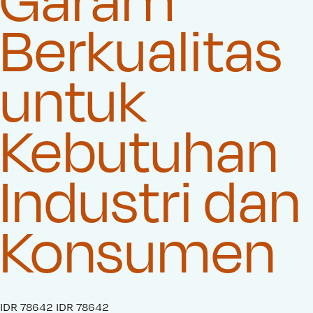
Berkualitas
untuk
Kebutuhan
Industri dan
Konsumen
S
IDR 78642
O
IDR 78642