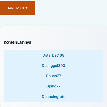
P
i
Add To Cart
r
n
i
a
c
l
e
P
:
r
i
Konten Lainnya
c
e
Dstarbet168
:
Dsenggol303
Dpuas77
Dpino77
Dpancingtoto