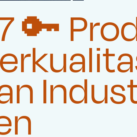
 🔑 Pro
rkualita
n Indust
en