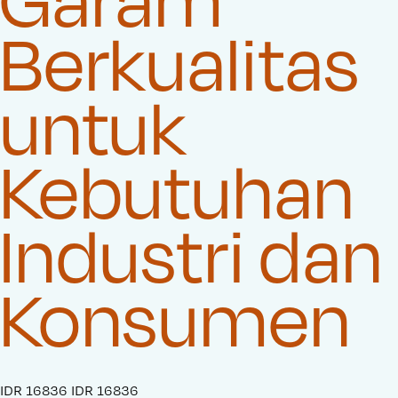
Berkualitas
untuk
Kebutuhan
Industri dan
Konsumen
S
IDR 16836
O
IDR 16836