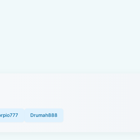
rpio777
Drumah888