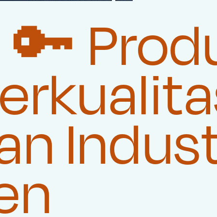
 🔑 Prod
rkualita
n Indust
en