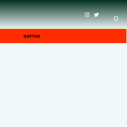
0
DAFTAR