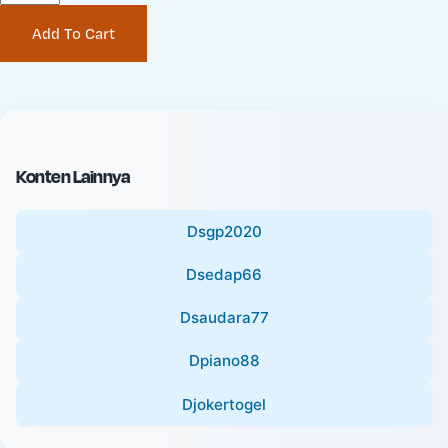
P
i
Add To Cart
r
n
i
a
c
l
e
P
:
r
i
Konten Lainnya
c
e
Dsgp2020
:
Dsedap66
Dsaudara77
Dpiano88
Djokertogel