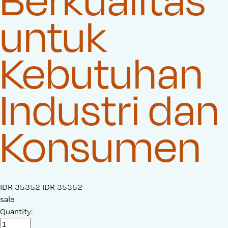
untuk
Kebutuhan
Industri dan
Konsumen
S
IDR 35352
O
IDR 35352
a
sale
r
l
Quantity:
i
e
g