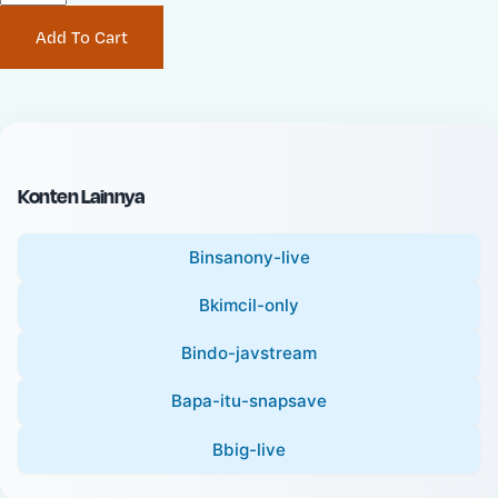
P
i
Add To Cart
r
n
i
a
c
l
e
P
:
r
i
Konten Lainnya
c
e
Binsanony-live
:
Bkimcil-only
Bindo-javstream
Bapa-itu-snapsave
Bbig-live