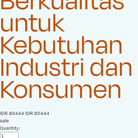
untuk
Kebutuhan
Industri dan
Konsumen
S
IDR 83444
O
IDR 83444
a
sale
r
l
Quantity:
i
e
g