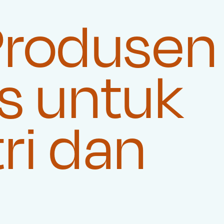
Produsen
s untuk
ri dan