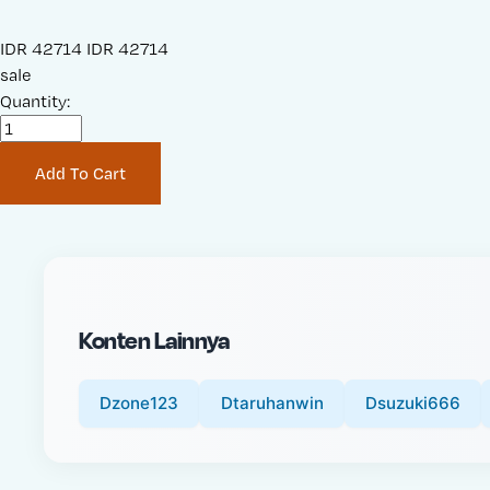
S
IDR 42714
O
IDR 42714
a
sale
r
l
Quantity:
i
e
g
P
i
Add To Cart
r
n
i
a
c
l
e
P
:
r
i
Konten Lainnya
c
e
:
Dzone123
Dtaruhanwin
Dsuzuki666