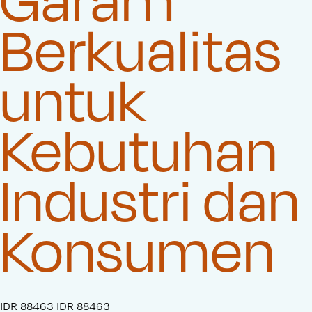
Berkualitas
untuk
Kebutuhan
Industri dan
Konsumen
S
IDR 88463
O
IDR 88463