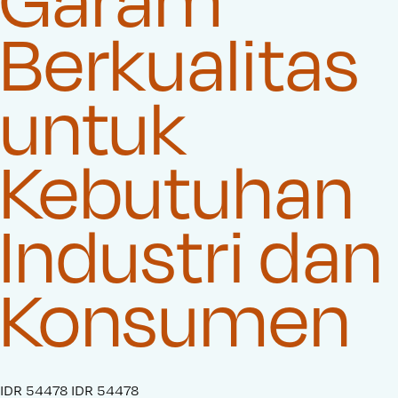
Berkualitas
untuk
Kebutuhan
Industri dan
Konsumen
S
IDR 54478
O
IDR 54478