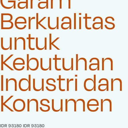
Berkualitas
untuk
Kebutuhan
Industri dan
Konsumen
S
IDR 93180
O
IDR 93180