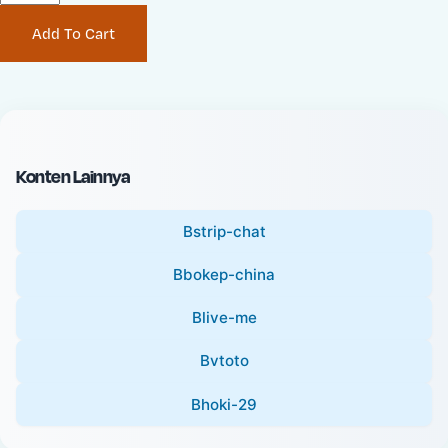
P
i
Add To Cart
r
n
i
a
c
l
e
P
:
r
i
Konten Lainnya
c
e
Bstrip-chat
:
Bbokep-china
Blive-me
Bvtoto
Bhoki-29