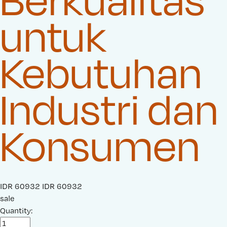
untuk
Kebutuhan
Industri dan
Konsumen
S
IDR 60932
O
IDR 60932
a
sale
r
l
Quantity:
i
e
g