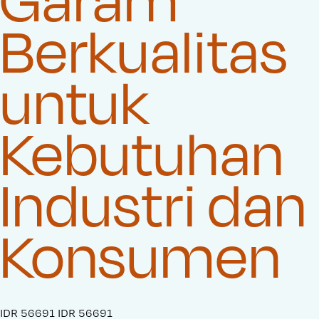
Berkualitas
untuk
Kebutuhan
Industri dan
Konsumen
S
IDR 56691
O
IDR 56691