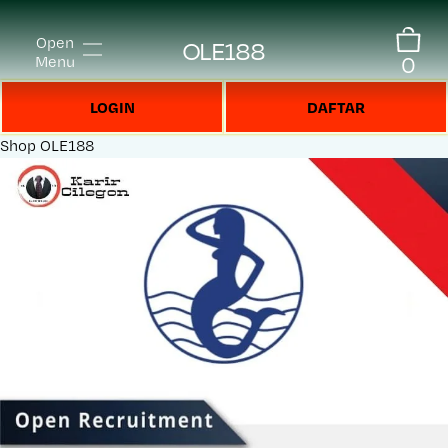
Open
OLE188
0
Menu
LOGIN
DAFTAR
Shop
OLE188