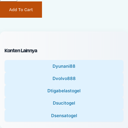
P
i
Add To Cart
r
n
i
a
c
l
e
P
:
r
i
Konten Lainnya
c
e
Dyunani88
:
Dvolvo888
Dtigabelastogel
Dsucitogel
Dsensatogel