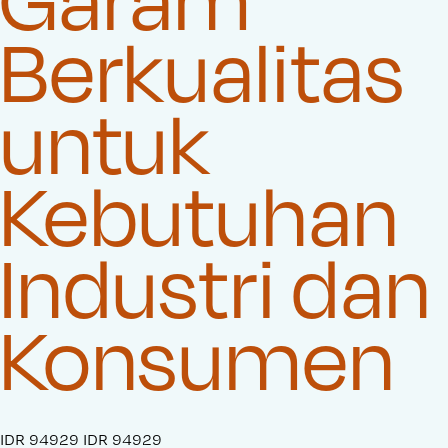
Berkualitas
untuk
Kebutuhan
Industri dan
Konsumen
S
IDR 94929
O
IDR 94929