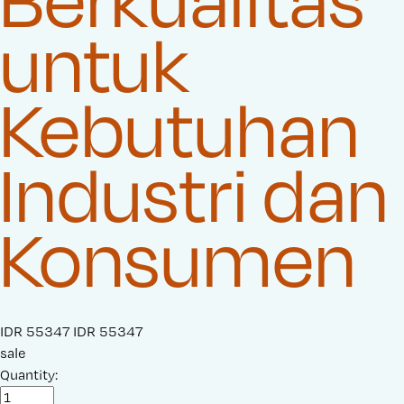
untuk
Kebutuhan
Industri dan
Konsumen
S
IDR 55347
O
IDR 55347
a
sale
r
l
Quantity:
i
e
g