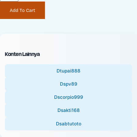
P
i
Add To Cart
r
n
i
a
c
l
e
P
:
r
i
Konten Lainnya
c
e
Dtupai888
:
Dspv89
Dscorpio999
Dsakti168
Dsabtutoto