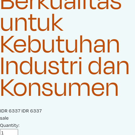
untuk
Kebutuhan
Industri dan
Konsumen
S
IDR 6337
O
IDR 6337
a
sale
r
l
Quantity:
i
e
g