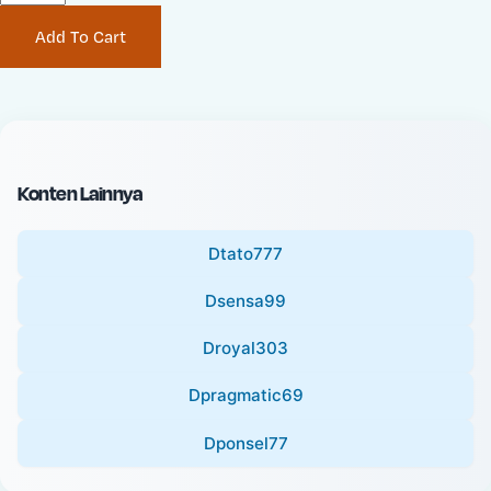
P
i
Add To Cart
r
n
i
a
c
l
e
P
:
r
i
Konten Lainnya
c
e
Dtato777
:
Dsensa99
Droyal303
Dpragmatic69
Dponsel77