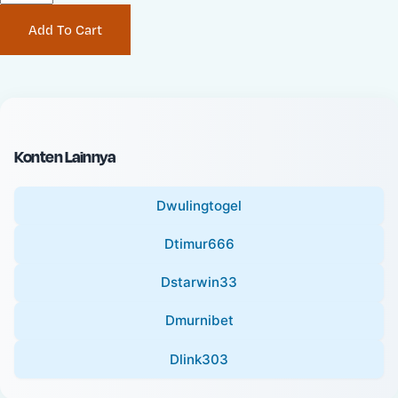
P
i
Add To Cart
r
n
i
a
c
l
e
P
:
r
i
Konten Lainnya
c
e
Dwulingtogel
:
Dtimur666
Dstarwin33
Dmurnibet
Dlink303