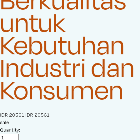
untuk
Kebutuhan
Industri dan
Konsumen
S
IDR 20561
O
IDR 20561
a
sale
r
l
Quantity:
i
e
g