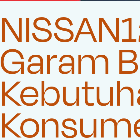
NISSAN1
Garam Be
Kebutuha
Konsum