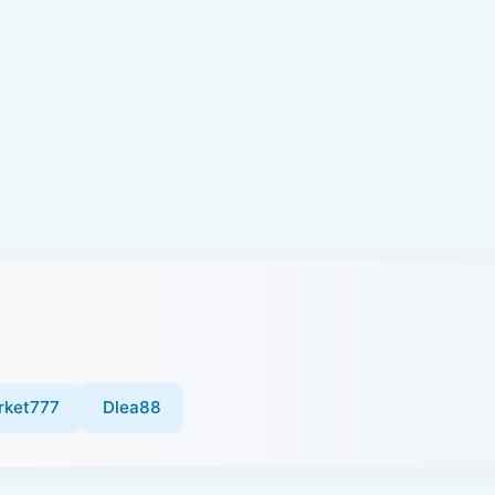
rket777
Dlea88