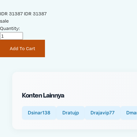
S
IDR 31387
O
IDR 31387
a
sale
r
l
Quantity:
i
e
g
P
i
Add To Cart
r
n
i
a
c
l
e
P
:
r
i
Konten Lainnya
c
e
:
Dsinar138
Dratujp
Drajavip77
Dma