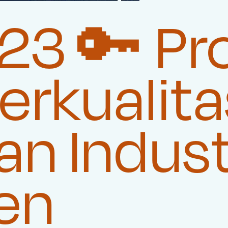
23 🔑 Pr
rkualita
n Indust
en