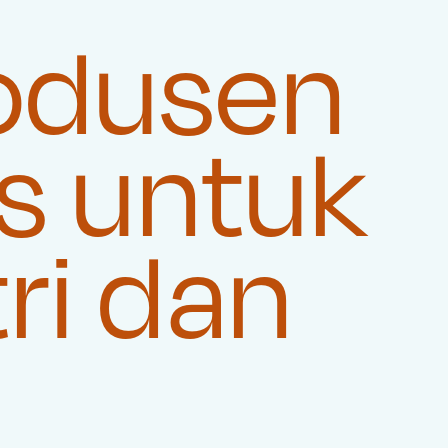
odusen
s untuk
ri dan