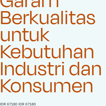
Berkualitas
untuk
Kebutuhan
Industri dan
Konsumen
S
IDR 67180
O
IDR 67180