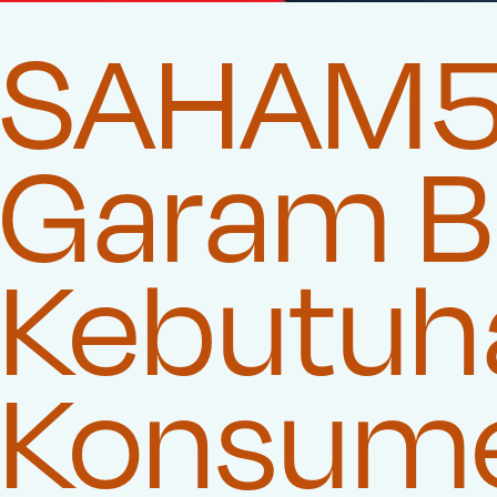
SAHAM55
Garam Be
Kebutuha
Konsum