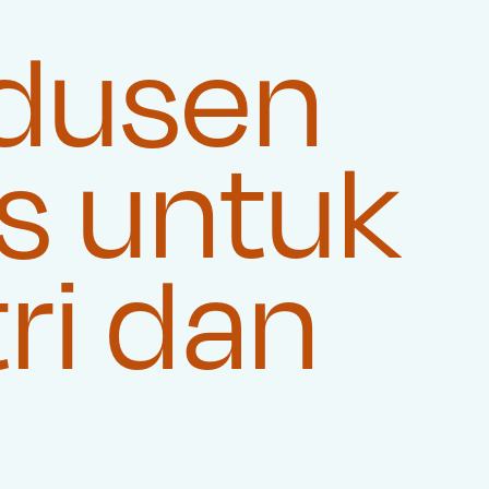
dusen
s untuk
ri dan