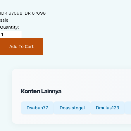
S
IDR 67698
O
IDR 67698
a
sale
r
l
Quantity:
i
e
g
P
i
Add To Cart
r
n
i
a
c
l
e
P
:
r
i
Konten Lainnya
c
e
:
Dsabun77
Doasistogel
Dmulus123