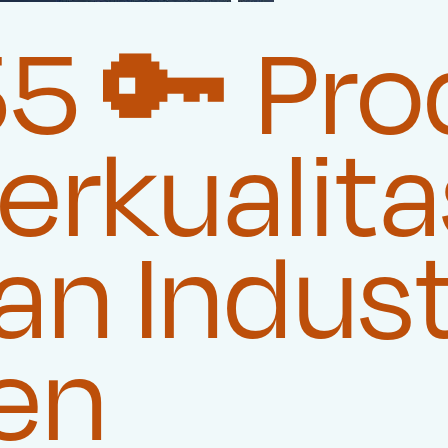
 🔑 Pro
rkualita
n Indust
en