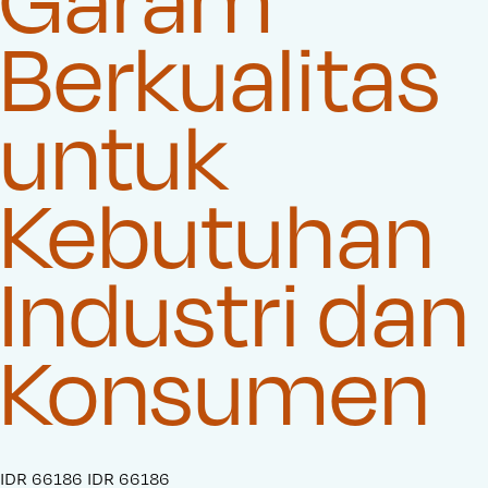
Berkualitas
untuk
Kebutuhan
Industri dan
Konsumen
S
IDR 66186
O
IDR 66186