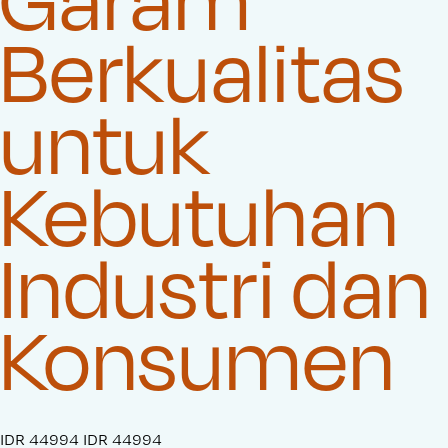
Berkualitas
untuk
Kebutuhan
Industri dan
Konsumen
S
IDR 44994
O
IDR 44994