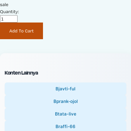
a
sale
r
l
Quantity:
i
e
g
P
i
Add To Cart
r
n
i
a
c
l
e
P
:
r
i
Konten Lainnya
c
e
Bjavti-ful
:
Bprank-ojol
Btata-live
Braffi-66