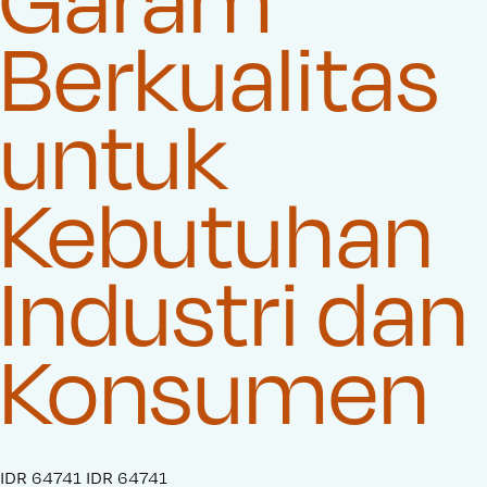
Berkualitas
untuk
Kebutuhan
Industri dan
Konsumen
S
IDR 64741
O
IDR 64741