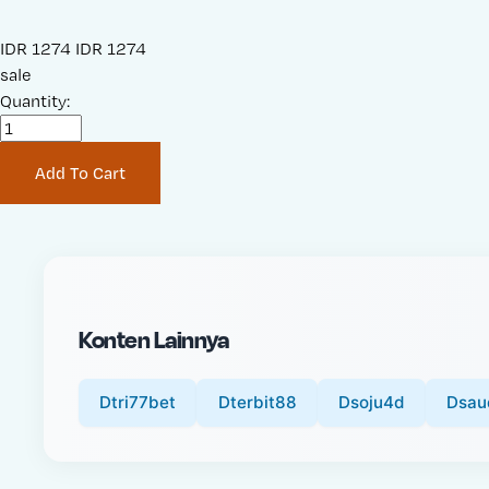
S
IDR 1274
O
IDR 1274
a
sale
r
l
Quantity:
i
e
g
P
i
Add To Cart
r
n
i
a
c
l
e
P
:
r
i
Konten Lainnya
c
e
:
Dtri77bet
Dterbit88
Dsoju4d
Dsau