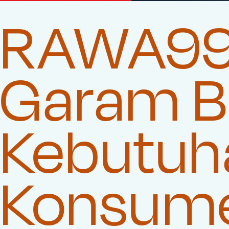
RAWA999
Garam Be
Kebutuha
Konsum