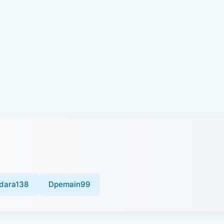
dara138
Dpemain99