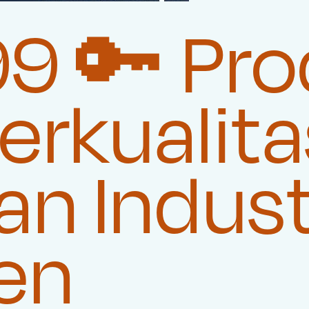
 🔑 Pro
rkualita
n Indust
en