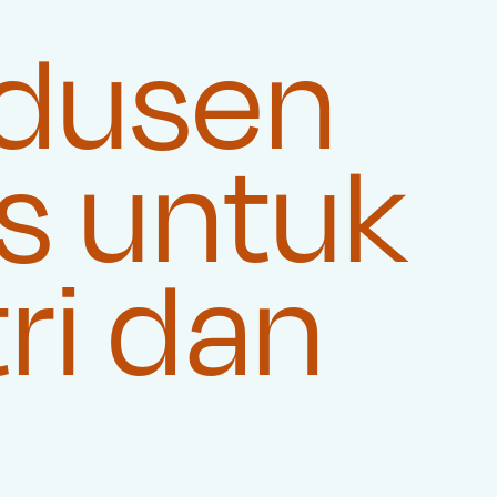
dusen
s untuk
ri dan