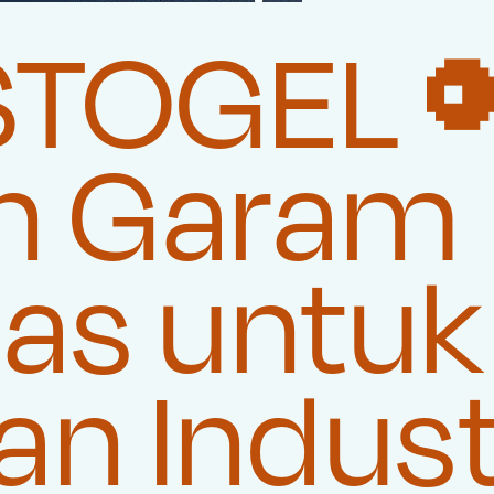
STOGEL 
n Garam
tas untuk
n Indust