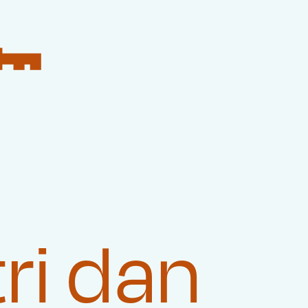
🔑
ri dan