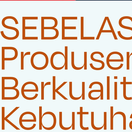
SEBELA
Produse
Berkuali
Kebutuha