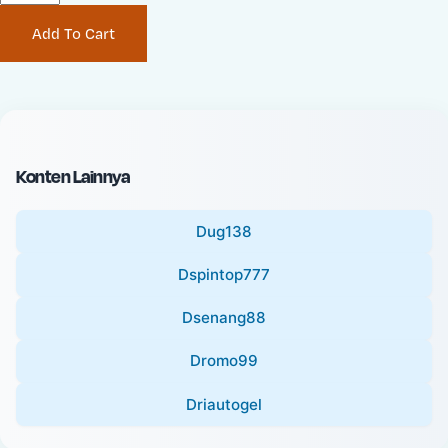
P
i
Add To Cart
r
n
i
a
c
l
e
P
:
r
i
Konten Lainnya
c
e
Dug138
:
Dspintop777
Dsenang88
Dromo99
Driautogel