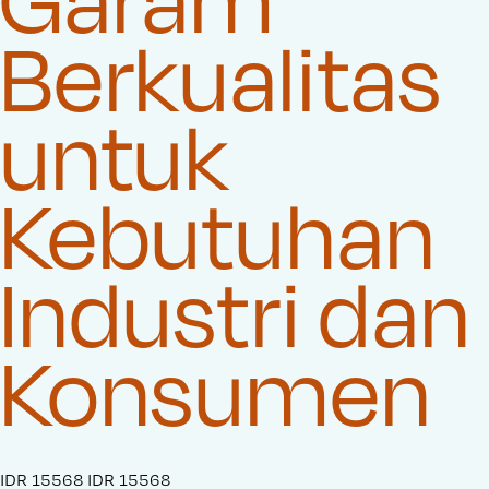
Berkualitas
untuk
Kebutuhan
Industri dan
Konsumen
S
IDR 15568
O
IDR 15568