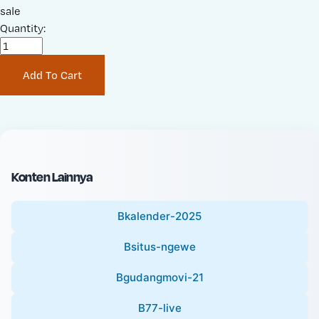
a
sale
r
l
Quantity:
i
e
g
P
i
Add To Cart
r
n
i
a
c
l
e
P
:
r
i
Konten Lainnya
c
e
Bkalender-2025
:
Bsitus-ngewe
Bgudangmovi-21
B77-live