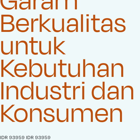
Berkualitas
untuk
Kebutuhan
Industri dan
Konsumen
S
IDR 93959
O
IDR 93959