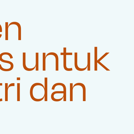
en
s untuk
ri dan