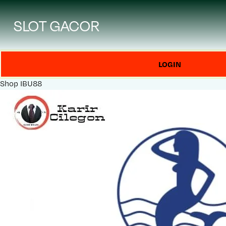
SLOT GACOR
LOGIN
Shop
IBU88