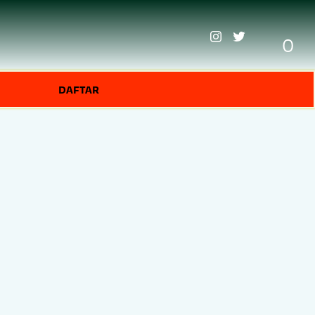
0
DAFTAR