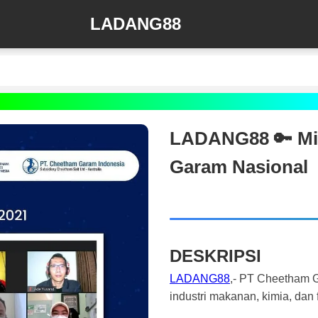
LADANG88
LADANG88 🔑 Mit
Garam Nasional
DESKRIPSI
LADANG88
,- PT Cheetham G
industri makanan, kimia, dan 