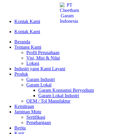
Lewati
ke
konten
Kontak Kami
Kontak Kami
Beranda
Tentang Kami
Profil Perusahaan
Visi, Misi & Nilai
Lokasi
Industri yang Kami Layani
Produk
Garam Industri
Garam Lokal
Garam Konsumsi Beryodium
Garam Lokal Industri
OEM / Tol Manufaktur
Kemitraan
Jaminan Mutu
Sertifikasi
Penghargaan
Berita
Karir